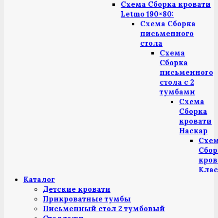
Схема Сборка кровати
Letmo 190×80:
Схема Сборка
письменного
стола
Схема
Сборка
письменного
стола с 2
тумбами
Схема
Сборка
кровати
Наскар
Схе
Сбор
кров
Клас
Каталог
Детские кровати
Прикроватные тумбы
Письменный стол 2 тумбовый