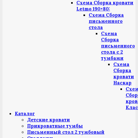
Схема Сборка кровати
Letmo 190×80:
Схема Сборка
письменного
стола
Схема
Сборка
письменного
стола с 2
тумбами
Схема
Сборка
кровати
Наскар
Схе
Сбор
кров
Клас
Каталог
Детские кровати
Прикроватные тумбы
Письменный стол 2 тумбовый