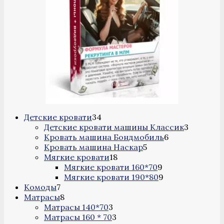
34
Детские кровати
34
товара
3
Детские кровати машины Классик
3
6
товара
Кровать машина Бондмобиль
6
5
товаров
Кровать машина Наскар
5
18
товаров
Мягкие кровати
18
товаров
9
Мягкие кровати 160*70
9
товаров
9
Мягкие кровати 190*80
9
7
товаров
Комоды
7
товаров
8
Матрасы
8
товаров
3
Матрасы 140*70
3
товара
3
Матрасы 160 * 70
3