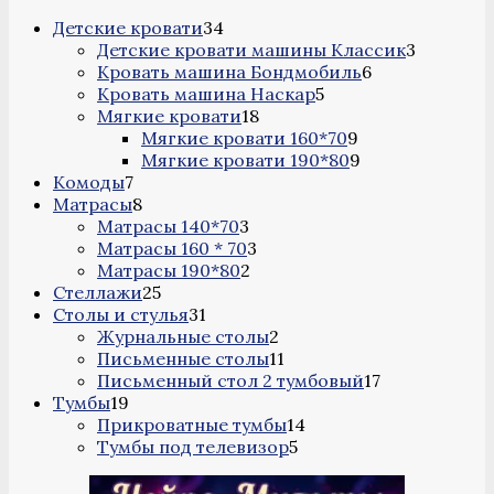
34
Детские кровати
34
товара
3
Детские кровати машины Классик
3
6
товара
Кровать машина Бондмобиль
6
5
товаров
Кровать машина Наскар
5
18
товаров
Мягкие кровати
18
товаров
9
Мягкие кровати 160*70
9
товаров
9
Мягкие кровати 190*80
9
7
товаров
Комоды
7
товаров
8
Матрасы
8
товаров
3
Матрасы 140*70
3
товара
3
Матрасы 160 * 70
3
2
товара
Матрасы 190*80
2
25
товара
Стеллажи
25
товаров
31
Столы и стулья
31
товар
2
Журнальные столы
2
товара
11
Письменные столы
11
товаров
17
Письменный стол 2 тумбовый
17
19
товаров
Тумбы
19
товаров
14
Прикроватные тумбы
14
5
товаров
Тумбы под телевизор
5
товаров