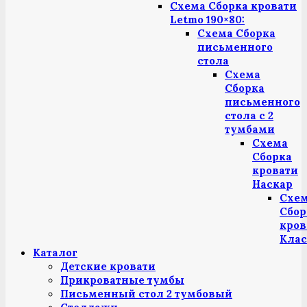
Схема Сборка кровати
Letmo 190×80:
Схема Сборка
письменного
стола
Схема
Сборка
письменного
стола с 2
тумбами
Схема
Сборка
кровати
Наскар
Схе
Сбор
кров
Клас
Каталог
Детские кровати
Прикроватные тумбы
Письменный стол 2 тумбовый