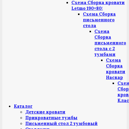
Схема Сборка кровати
Letmo 190×80:
Схема Сборка
письменного
стола
Схема
Сборка
письменного
стола с 2
тумбами
Схема
Сборка
кровати
Наскар
Схе
Сбор
кров
Клас
Каталог
Детские кровати
Прикроватные тумбы
Письменный стол 2 тумбовый