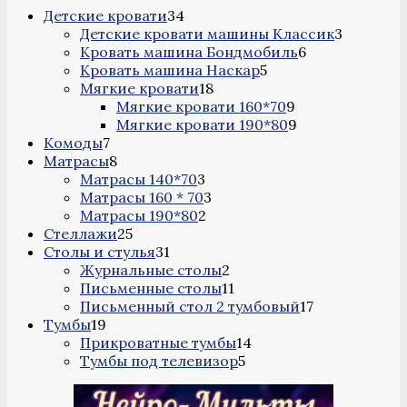
34
Детские кровати
34
товара
3
Детские кровати машины Классик
3
6
товара
Кровать машина Бондмобиль
6
5
товаров
Кровать машина Наскар
5
18
товаров
Мягкие кровати
18
товаров
9
Мягкие кровати 160*70
9
товаров
9
Мягкие кровати 190*80
9
7
товаров
Комоды
7
товаров
8
Матрасы
8
товаров
3
Матрасы 140*70
3
товара
3
Матрасы 160 * 70
3
2
товара
Матрасы 190*80
2
25
товара
Стеллажи
25
товаров
31
Столы и стулья
31
товар
2
Журнальные столы
2
товара
11
Письменные столы
11
товаров
17
Письменный стол 2 тумбовый
17
19
товаров
Тумбы
19
товаров
14
Прикроватные тумбы
14
5
товаров
Тумбы под телевизор
5
товаров