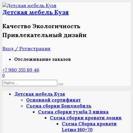
Перейти
к
Детская мебель Кузя
содержанию
Качество Экологичность
Привлекательный дизайн
Вход / Регистрация
Отслеживание заказов
+7 980 355 89 46
0
Search
for:
Детская мебель Кузя
Основной сертификат
Схема сборки Бондмобиль
Схема сборки тумба 3 ящика
Схема сборки кровати домик
Схема Сборка кровати
Letmo 160×70