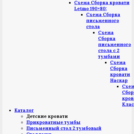
Схема Сборка кровати
Letmo 190×80:
Схема Сборка
письменного
стола
Схема
Сборка
письменного
стола с 2
тумбами
Схема
Сборка
кровати
Наскар
Схе
Сбор
кров
Клас
Каталог
Детские кровати
Прикроватные тумбы
Письменный стол 2 тумбовый