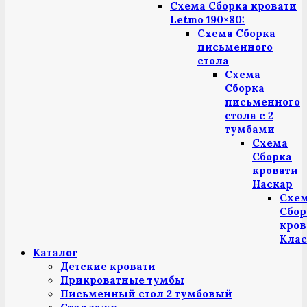
Схема Сборка кровати
Letmo 190×80:
Схема Сборка
письменного
стола
Схема
Сборка
письменного
стола с 2
тумбами
Схема
Сборка
кровати
Наскар
Схе
Сбор
кров
Клас
Каталог
Детские кровати
Прикроватные тумбы
Письменный стол 2 тумбовый