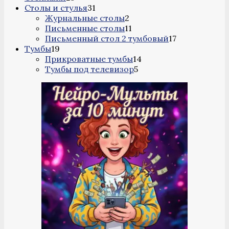
товаров
31
Столы и стулья
31
товар
2
Журнальные столы
2
товара
11
Письменные столы
11
товаров
17
Письменный стол 2 тумбовый
17
19
товаров
Тумбы
19
товаров
14
Прикроватные тумбы
14
5
товаров
Тумбы под телевизор
5
товаров