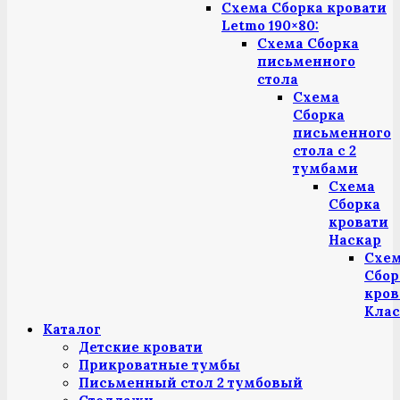
Схема Сборка кровати
Letmo 190×80:
Схема Сборка
письменного
стола
Схема
Сборка
письменного
стола с 2
тумбами
Схема
Сборка
кровати
Наскар
Схе
Сбор
кров
Клас
Каталог
Детские кровати
Прикроватные тумбы
Письменный стол 2 тумбовый