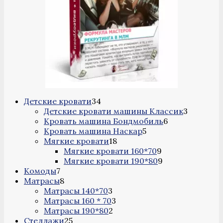
34
Детские кровати
34
товара
3
Детские кровати машины Классик
3
6
товара
Кровать машина Бондмобиль
6
5
товаров
Кровать машина Наскар
5
18
товаров
Мягкие кровати
18
товаров
9
Мягкие кровати 160*70
9
товаров
9
Мягкие кровати 190*80
9
7
товаров
Комоды
7
товаров
8
Матрасы
8
товаров
3
Матрасы 140*70
3
товара
3
Матрасы 160 * 70
3
2
товара
Матрасы 190*80
2
25
товара
Стеллажи
25