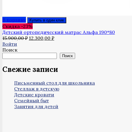
В корзину
Купить в один клик
Скидка -23%
Детский ортопедический матрас Альфа 190*80
Первоначальная
Текущая
15.900,00
₽
12.300,00
₽
цена
цена:
Войти
составляла
12.300,00 ₽.
Поиск
15.900,00 ₽.
Поиск
Свежие записи
Письменный стол для школьника
Стеллаж в детскую
Детские кровати
Семейный быт
Занятия для детей