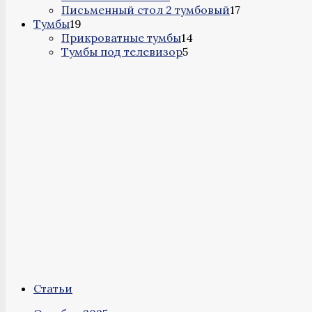
товаров
17
Письменный стол 2 тумбовый
17
19
товаров
Тумбы
19
товаров
14
Прикроватные тумбы
14
5
товаров
Тумбы под телевизор
5
товаров
Статьи