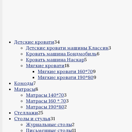
34
Детские кровати
34
товара
3
Детские кровати машины Классик
3
6
товара
Кровать машина Бондмобиль
6
5
товаров
Кровать машина Наскар
5
18
товаров
Мягкие кровати
18
товаров
9
Мягкие кровати 160*70
9
товаров
9
Мягкие кровати 190*80
9
7
товаров
Комоды
7
товаров
8
Матрасы
8
товаров
3
Матрасы 140*70
3
товара
3
Матрасы 160 * 70
3
2
товара
Матрасы 190*80
2
25
товара
Стеллажи
25
товаров
31
Столы и стулья
31
товар
2
Журнальные столы
2
товара
11
Письменные столы
11