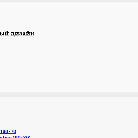
ный дизайн
160×70
etmo 190×80: