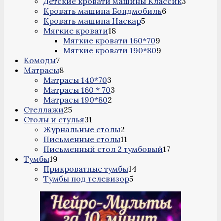
товара
3
Детские кровати машины Классик
3
6
товара
Кровать машина Бондмобиль
6
5
товаров
Кровать машина Наскар
5
18
товаров
Мягкие кровати
18
товаров
9
Мягкие кровати 160*70
9
товаров
9
Мягкие кровати 190*80
9
7
товаров
Комоды
7
товаров
8
Матрасы
8
товаров
3
Матрасы 140*70
3
товара
3
Матрасы 160 * 70
3
2
товара
Матрасы 190*80
2
25
товара
Стеллажи
25
товаров
31
Столы и стулья
31
товар
2
Журнальные столы
2
товара
11
Письменные столы
11
товаров
17
Письменный стол 2 тумбовый
17
19
товаров
Тумбы
19
товаров
14
Прикроватные тумбы
14
5
товаров
Тумбы под телевизор
5
товаров