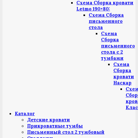
Схема Сборка кровати
Letmo 190×80:
Схема Сборка
письменного
стола
Схема
Сборка
письменного
стола с 2
тумбами
Схема
Сборка
кровати
Наскар
Схе
Сбор
кров
Клас
Каталог
Детские кровати
Прикроватные тумбы
Письменный стол 2 тумбовый