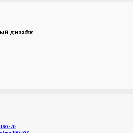
ный дизайн
160×70
etmo 190×80: