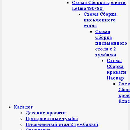
Схема Сборка кровати
Letmo 190×80:
Схема Сборка
письменного
стола
Схема
Сборка
письменного
стола с 2
тумбами
Схема
Сборка
кровати
Наскар
Схе
Сбор
кров
Клас
Каталог
Детские кровати
Прикроватные тумбы
Письменный стол 2 тумбовый