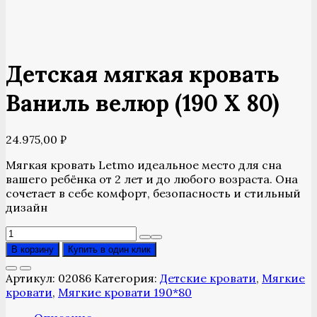
Детская мягкая кровать
Ваниль велюр (190 Х 80)
24.975,00
₽
Мягкая кровать Letmo идеальное место для сна
вашего ребёнка от 2 лет и до любого возраста. Она
сочетает в себе комфорт, безопасность и стильный
дизайн
Количество
товара
В корзину
Купить в один клик
Детская
мягкая
Артикул:
02086
Категория:
Детские кровати
,
Мягкие
кровать
кровати
,
Мягкие кровати 190*80
Ваниль