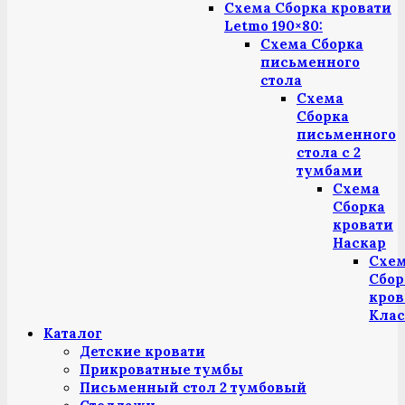
Схема Сборка кровати
Letmo 190×80:
Схема Сборка
письменного
стола
Схема
Сборка
письменного
стола с 2
тумбами
Схема
Сборка
кровати
Наскар
Схе
Сбор
кров
Клас
Каталог
Детские кровати
Прикроватные тумбы
Письменный стол 2 тумбовый