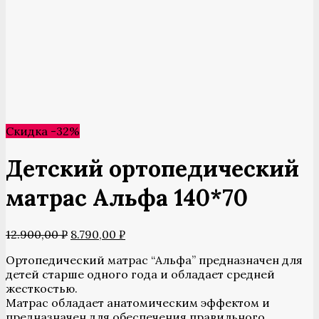
Скидка -32%
Детский ортопедический
матрас Альфа 140*70
Первоначальная
Текущая
12.900,00
₽
8.790,00
₽
цена
цена:
Ортопедический матрас “Альфа” предназначен для
составляла
8.790,00 ₽.
детей старше одного года и обладает средней
12.900,00 ₽.
жесткостью.
Матрас обладает анатомическим эффектом и
предназначен для обеспечения правильного