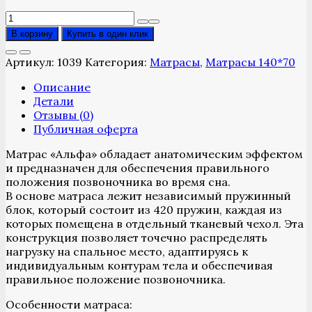
Количество
товара
В корзину
Купить в один клик
Детский
ортопедический
Артикул:
1039
Категория:
Матрасы
,
Матрасы 140*70
матрас
Альфа
Описание
140*70
Детали
Отзывы (0)
Публичная оферта
Матрас «Альфа» обладает анатомическим эффектом
и предназначен для обеспечения правильного
положения позвоночника во время сна.
В основе матраса лежит независимый пружинный
блок, который состоит из 420 пружин, каждая из
которых помещена в отдельный тканевый чехол. Эта
конструкция позволяет точечно распределять
нагрузку на спальное место, адаптируясь к
индивидуальным контурам тела и обеспечивая
правильное положение позвоночника.
Особенности матраса: