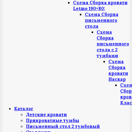
Схема Сборка кровати
Letmo 190×80:
Схема Сборка
письменного
стола
Схема
Сборка
письменного
стола с 2
тумбами
Схема
Сборка
кровати
Наскар
Схе
Сбор
кров
Клас
Каталог
Детские кровати
Прикроватные тумбы
Письменный стол 2 тумбовый