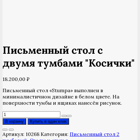
Письменный стол с
двумя тумбами "Косички"
18.200,00
₽
Письменный стол «Stumpa» выполнен в
минималистичном дизайне в белом цвете. На
поверхности тумбы и ящиках нанесён рисунок.
Количество
товара
В корзину
Купить в один клик
Письменный
стол
Артикул:
10268
Категория:
Письменный стол 2
с