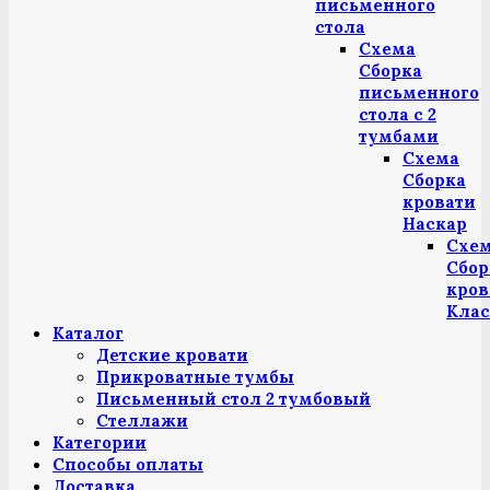
письменного
стола
Схема
Сборка
письменного
стола с 2
тумбами
Схема
Сборка
кровати
Наскар
Схе
Сбор
кров
Клас
Каталог
Детские кровати
Прикроватные тумбы
Письменный стол 2 тумбовый
Стеллажи
Категории
Способы оплаты
Доставка