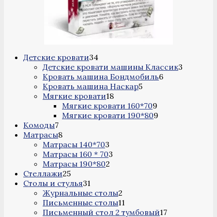
34
Детские кровати
34
товара
3
Детские кровати машины Классик
3
6
товара
Кровать машина Бондмобиль
6
5
товаров
Кровать машина Наскар
5
18
товаров
Мягкие кровати
18
товаров
9
Мягкие кровати 160*70
9
товаров
9
Мягкие кровати 190*80
9
7
товаров
Комоды
7
товаров
8
Матрасы
8
товаров
3
Матрасы 140*70
3
товара
3
Матрасы 160 * 70
3
2
товара
Матрасы 190*80
2
25
товара
Стеллажи
25
товаров
31
Столы и стулья
31
товар
2
Журнальные столы
2
товара
11
Письменные столы
11
товаров
17
Письменный стол 2 тумбовый
17