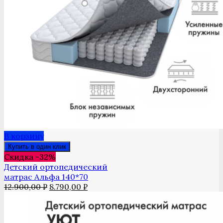
В корзину
Купить в один клик
Скидка -32%
Детский ортопедический
матрас Альфа 140*70
Первоначальная
Текущая
12.900,00
₽
8.790,00
₽
цена
цена:
составляла
8.790,00 ₽.
12.900,00 ₽.